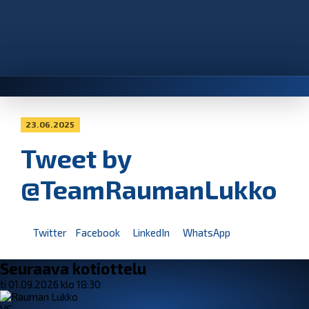
23.06.2025
Tweet by
@TeamRaumanLukko
Twitter
Facebook
LinkedIn
WhatsApp
Seuraava kotiottelu
ti 01.09.2026 klo 18:30