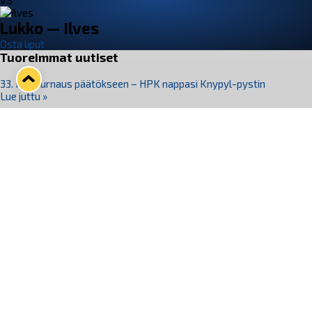
VS
Lukko — Ilves
Osta liput
Tuoreimmat uutiset
33. Pitsiturnaus päätökseen – HPK nappasi Knypyl-pystin
Lue juttu »
Otteluliput juhlakaudelle 26–27 nyt myynnissä!
Lue juttu »
Kiekko-Espoo voittaa historian ensimmäisen naisten
Pitsiturnauksen
Lue juttu »
Pitsiturnauksen päiväliput on loppuunmyyty – Pitsitunnelmaan
pääset myös Marina Vistan terassilla
Lue juttu »
Lukko ja pirkanmaalainen vaatevalmistaja Nousu yhteistyöhön
Lue juttu »
Seuraa Lukkoa somessa