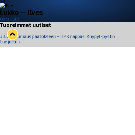
VS
Lukko — Ilves
Osta liput
Tuoreimmat uutiset
33. Pitsiturnaus päätökseen – HPK nappasi Knypyl-pystin
Lue juttu »
Otteluliput juhlakaudelle 26–27 nyt myynnissä!
Lue juttu »
Kiekko-Espoo voittaa historian ensimmäisen naisten
Pitsiturnauksen
Lue juttu »
Pitsiturnauksen päiväliput on loppuunmyyty – Pitsitunnelmaan
pääset myös Marina Vistan terassilla
Lue juttu »
Lukko ja pirkanmaalainen vaatevalmistaja Nousu yhteistyöhön
Lue juttu »
Seuraa Lukkoa somessa