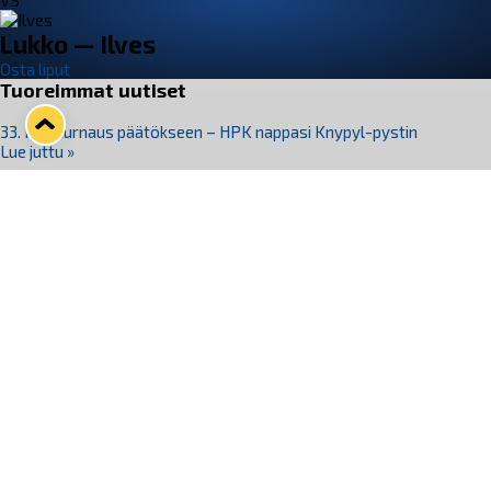
VS
Lukko — Ilves
Osta liput
Tuoreimmat uutiset
33. Pitsiturnaus päätökseen – HPK nappasi Knypyl-pystin
Lue juttu »
Otteluliput juhlakaudelle 26–27 nyt myynnissä!
Lue juttu »
Kiekko-Espoo voittaa historian ensimmäisen naisten
Pitsiturnauksen
Lue juttu »
Pitsiturnauksen päiväliput on loppuunmyyty – Pitsitunnelmaan
pääset myös Marina Vistan terassilla
Lue juttu »
Lukko ja pirkanmaalainen vaatevalmistaja Nousu yhteistyöhön
Lue juttu »
Seuraa Lukkoa somessa