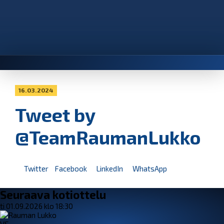
16.03.2024
Tweet by
@TeamRaumanLukko
Twitter
Facebook
LinkedIn
WhatsApp
Seuraava kotiottelu
ti 01.09.2026 klo 18:30