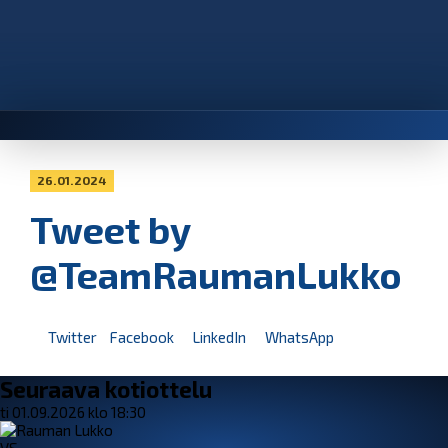
26.01.2024
Tweet by
@TeamRaumanLukko
Twitter
Facebook
LinkedIn
WhatsApp
Seuraava kotiottelu
ti 01.09.2026 klo 18:30