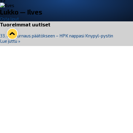
VS
Lukko — Ilves
Osta liput
Tuoreimmat uutiset
33. Pitsiturnaus päätökseen – HPK nappasi Knypyl-pystin
Lue juttu »
Otteluliput juhlakaudelle 26–27 nyt myynnissä!
Lue juttu »
Kiekko-Espoo voittaa historian ensimmäisen naisten
Pitsiturnauksen
Lue juttu »
Pitsiturnauksen päiväliput on loppuunmyyty – Pitsitunnelmaan
pääset myös Marina Vistan terassilla
Lue juttu »
Lukko ja pirkanmaalainen vaatevalmistaja Nousu yhteistyöhön
Lue juttu »
Seuraa Lukkoa somessa