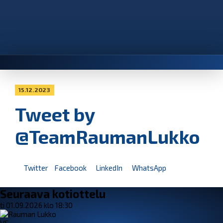
15.12.2023
Tweet by
@TeamRaumanLukko
Twitter
Facebook
LinkedIn
WhatsApp
Seuraava kotiottelu
ti 01.09.2026 klo 18:30