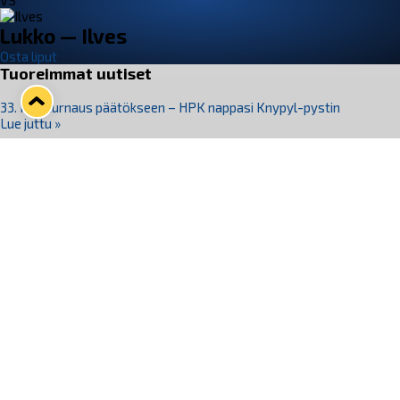
VS
Lukko — Ilves
Osta liput
Tuoreimmat uutiset
33. Pitsiturnaus päätökseen – HPK nappasi Knypyl-pystin
Lue juttu »
Otteluliput juhlakaudelle 26–27 nyt myynnissä!
Lue juttu »
Kiekko-Espoo voittaa historian ensimmäisen naisten
Pitsiturnauksen
Lue juttu »
Pitsiturnauksen päiväliput on loppuunmyyty – Pitsitunnelmaan
pääset myös Marina Vistan terassilla
Lue juttu »
Lukko ja pirkanmaalainen vaatevalmistaja Nousu yhteistyöhön
Lue juttu »
Seuraa Lukkoa somessa