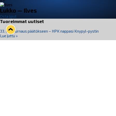
VS
Lukko — Ilves
Osta liput
Tuoreimmat uutiset
33. Pitsiturnaus päätökseen – HPK nappasi Knypyl-pystin
Lue juttu »
Otteluliput juhlakaudelle 26–27 nyt myynnissä!
Lue juttu »
Kiekko-Espoo voittaa historian ensimmäisen naisten
Pitsiturnauksen
Lue juttu »
Pitsiturnauksen päiväliput on loppuunmyyty – Pitsitunnelmaan
pääset myös Marina Vistan terassilla
Lue juttu »
Lukko ja pirkanmaalainen vaatevalmistaja Nousu yhteistyöhön
Lue juttu »
Seuraa Lukkoa somessa