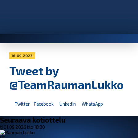
16.09.2023
Tweet by
@TeamRaumanLukko
Twitter
Facebook
LinkedIn
WhatsApp
Seuraava kotiottelu
ti 01.09.2026 klo 18:30