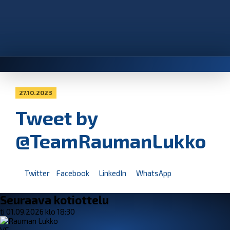
27.10.2023
Tweet by
@TeamRaumanLukko
Twitter
Facebook
LinkedIn
WhatsApp
Seuraava kotiottelu
ti 01.09.2026 klo 18:30