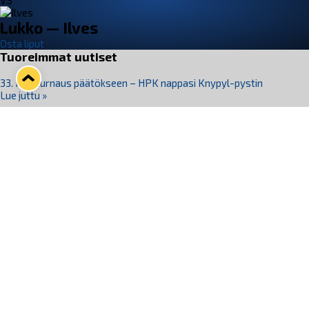
VS
Lukko — Ilves
Osta liput
Tuoreimmat uutiset
33. Pitsiturnaus päätökseen – HPK nappasi Knypyl-pystin
Lue juttu »
Otteluliput juhlakaudelle 26–27 nyt myynnissä!
Lue juttu »
Kiekko-Espoo voittaa historian ensimmäisen naisten
Pitsiturnauksen
Lue juttu »
Pitsiturnauksen päiväliput on loppuunmyyty – Pitsitunnelmaan
pääset myös Marina Vistan terassilla
Lue juttu »
Lukko ja pirkanmaalainen vaatevalmistaja Nousu yhteistyöhön
Lue juttu »
Seuraa Lukkoa somessa