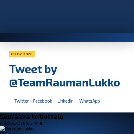
03.02.2026
Tweet by
@TeamRaumanLukko
Twitter
Facebook
LinkedIn
WhatsApp
Seuraava kotiottelu
ti 01.09.2026 klo 18:30