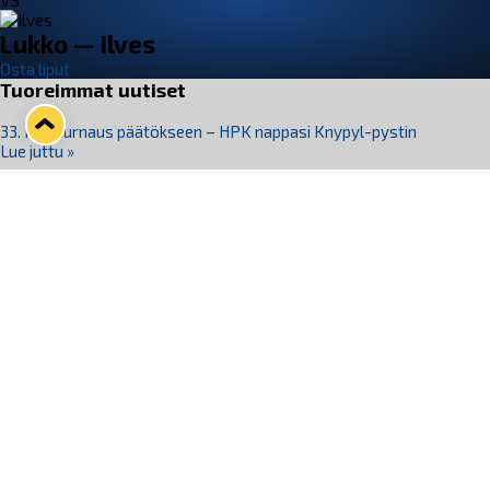
VS
Lukko — Ilves
Osta liput
Tuoreimmat uutiset
33. Pitsiturnaus päätökseen – HPK nappasi Knypyl-pystin
Lue juttu »
Otteluliput juhlakaudelle 26–27 nyt myynnissä!
Lue juttu »
Kiekko-Espoo voittaa historian ensimmäisen naisten
Pitsiturnauksen
Lue juttu »
Pitsiturnauksen päiväliput on loppuunmyyty – Pitsitunnelmaan
pääset myös Marina Vistan terassilla
Lue juttu »
Lukko ja pirkanmaalainen vaatevalmistaja Nousu yhteistyöhön
Lue juttu »
Seuraa Lukkoa somessa