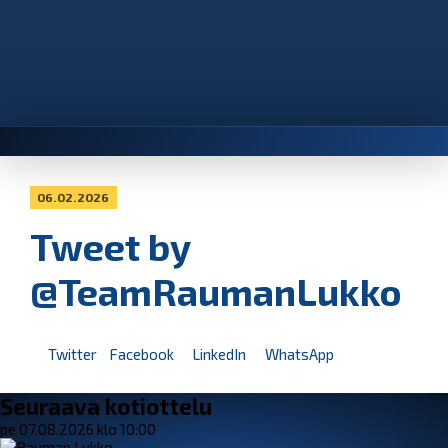
06.02.2026
Tweet by
@TeamRaumanLukko
Twitter
Facebook
LinkedIn
WhatsApp
Seuraava kotiottelu
pe 07.08.2026 klo 10:00