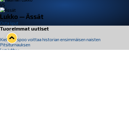
VS
Lukko — Ässät
Osta liput
Tuoreimmat uutiset
Kiekko-Espoo voittaa historian ensimmäisen naisten
Pitsiturnauksen
Lue juttu »
Pitsiturnauksen päiväliput on loppuunmyyty – Pitsitunnelmaan
pääset myös Marina Vistan terassilla
Lue juttu »
Lukko ja pirkanmaalainen vaatevalmistaja Nousu yhteistyöhön
Lue juttu »
Aapo Vanninen Nuorten Leijonien mukana
Lue juttu »
Rauman Lukko Oy on ostanut Marina Vista Oy:n liiketoiminnan
Raumalta
Lue juttu »