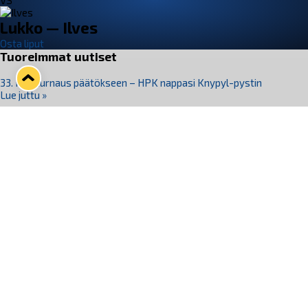
VS
Lukko — Ilves
Osta liput
Tuoreimmat uutiset
33. Pitsiturnaus päätökseen – HPK nappasi Knypyl-pystin
Lue juttu »
Otteluliput juhlakaudelle 26–27 nyt myynnissä!
Lue juttu »
Kiekko-Espoo voittaa historian ensimmäisen naisten
Pitsiturnauksen
Lue juttu »
Pitsiturnauksen päiväliput on loppuunmyyty – Pitsitunnelmaan
pääset myös Marina Vistan terassilla
Lue juttu »
Lukko ja pirkanmaalainen vaatevalmistaja Nousu yhteistyöhön
Lue juttu »
Seuraa Lukkoa somessa