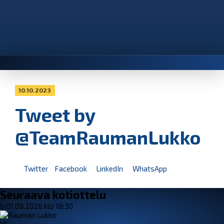
10.10.2023
Tweet by
@TeamRaumanLukko
Twitter
Facebook
LinkedIn
WhatsApp
Seuraava kotiottelu
ti 01.09.2026 klo 18:30