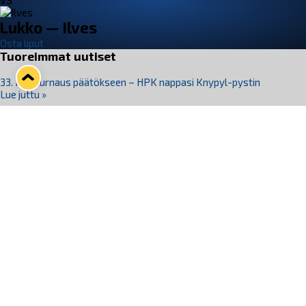
VS
Lukko — Ilves
Osta liput
Tuoreimmat uutiset
33. Pitsiturnaus päätökseen – HPK nappasi Knypyl-pystin
Lue juttu »
Otteluliput juhlakaudelle 26–27 nyt myynnissä!
Lue juttu »
Kiekko-Espoo voittaa historian ensimmäisen naisten
Pitsiturnauksen
Lue juttu »
Pitsiturnauksen päiväliput on loppuunmyyty – Pitsitunnelmaan
pääset myös Marina Vistan terassilla
Lue juttu »
Lukko ja pirkanmaalainen vaatevalmistaja Nousu yhteistyöhön
Lue juttu »
Seuraa Lukkoa somessa