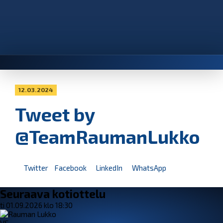
12.03.2024
Tweet by
@TeamRaumanLukko
Twitter
Facebook
LinkedIn
WhatsApp
Seuraava kotiottelu
ti 01.09.2026 klo 18:30