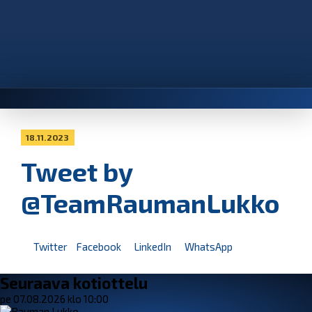
18.11.2023
Tweet by
@TeamRaumanLukko
Twitter
Facebook
LinkedIn
WhatsApp
Seuraava kotiottelu
pe 07.08.2026 klo 10:00