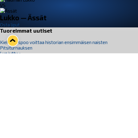
VS
Lukko — Ässät
Osta liput
Tuoreimmat uutiset
Kiekko-Espoo voittaa historian ensimmäisen naisten
Pitsiturnauksen
Lue juttu »
Pitsiturnauksen päiväliput on loppuunmyyty – Pitsitunnelmaan
pääset myös Marina Vistan terassilla
Lue juttu »
Lukko ja pirkanmaalainen vaatevalmistaja Nousu yhteistyöhön
Lue juttu »
Aapo Vanninen Nuorten Leijonien mukana
Lue juttu »
Rauman Lukko Oy on ostanut Marina Vista Oy:n liiketoiminnan
Raumalta
Lue juttu »