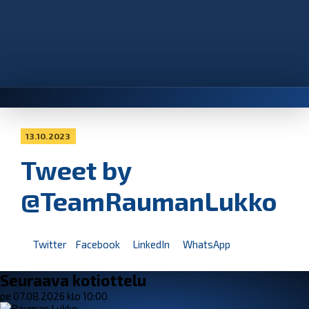
13.10.2023
Tweet by
@TeamRaumanLukko
Twitter
Facebook
LinkedIn
WhatsApp
Seuraava kotiottelu
pe 07.08.2026 klo 10:00