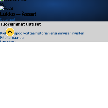
VS
Lukko — Ässät
Osta liput
Tuoreimmat uutiset
Kiekko-Espoo voittaa historian ensimmäisen naisten
Pitsiturnauksen
Lue juttu »
Pitsiturnauksen päiväliput on loppuunmyyty – Pitsitunnelmaan
pääset myös Marina Vistan terassilla
Lue juttu »
Lukko ja pirkanmaalainen vaatevalmistaja Nousu yhteistyöhön
Lue juttu »
Aapo Vanninen Nuorten Leijonien mukana
Lue juttu »
Rauman Lukko Oy on ostanut Marina Vista Oy:n liiketoiminnan
Raumalta
Lue juttu »