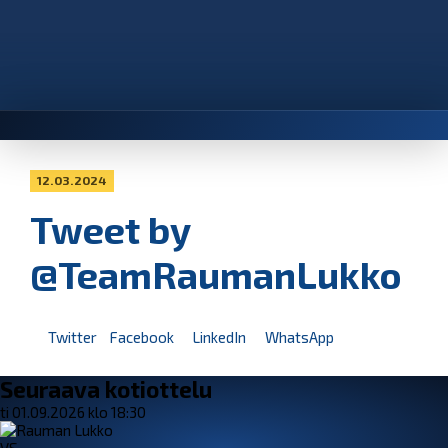
12.03.2024
Tweet by
@TeamRaumanLukko
Twitter
Facebook
LinkedIn
WhatsApp
Seuraava kotiottelu
ti 01.09.2026 klo 18:30