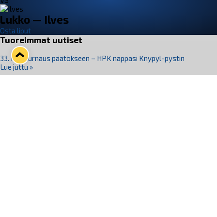
VS
Lukko — Ilves
Osta liput
Tuoreimmat uutiset
33. Pitsiturnaus päätökseen – HPK nappasi Knypyl-pystin
Lue juttu »
Otteluliput juhlakaudelle 26–27 nyt myynnissä!
Lue juttu »
Kiekko-Espoo voittaa historian ensimmäisen naisten
Pitsiturnauksen
Lue juttu »
Pitsiturnauksen päiväliput on loppuunmyyty – Pitsitunnelmaan
pääset myös Marina Vistan terassilla
Lue juttu »
Lukko ja pirkanmaalainen vaatevalmistaja Nousu yhteistyöhön
Lue juttu »
Seuraa Lukkoa somessa