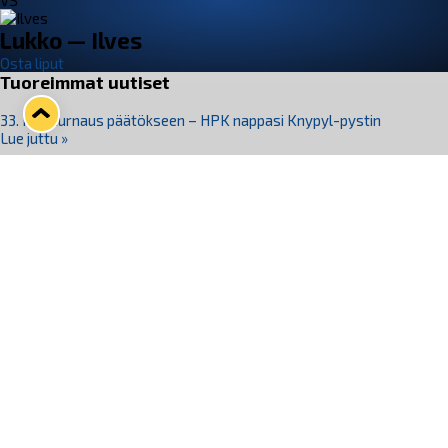
VS
Lukko — Ilves
Osta liput
Tuoreimmat uutiset
33. Pitsiturnaus päätökseen – HPK nappasi Knypyl-pystin
Lue juttu »
Otteluliput juhlakaudelle 26–27 nyt myynnissä!
Lue juttu »
Kiekko-Espoo voittaa historian ensimmäisen naisten
Pitsiturnauksen
Lue juttu »
Pitsiturnauksen päiväliput on loppuunmyyty – Pitsitunnelmaan
pääset myös Marina Vistan terassilla
Lue juttu »
Lukko ja pirkanmaalainen vaatevalmistaja Nousu yhteistyöhön
Lue juttu »
Seuraa Lukkoa somessa