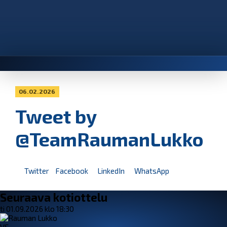
06.02.2026
Tweet by
@TeamRaumanLukko
Twitter
Facebook
LinkedIn
WhatsApp
Seuraava kotiottelu
ti 01.09.2026 klo 18:30