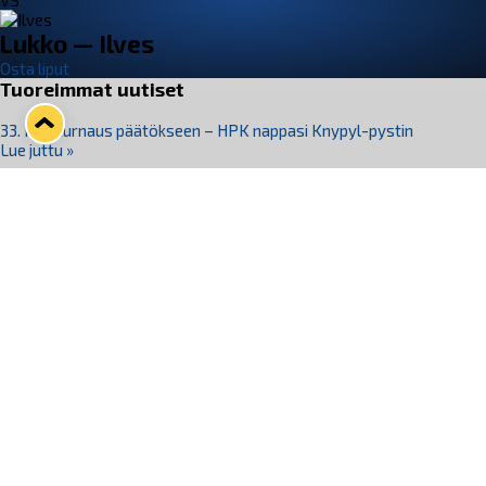
VS
Lukko — Ilves
Osta liput
Tuoreimmat uutiset
33. Pitsiturnaus päätökseen – HPK nappasi Knypyl-pystin
Lue juttu »
Otteluliput juhlakaudelle 26–27 nyt myynnissä!
Lue juttu »
Kiekko-Espoo voittaa historian ensimmäisen naisten
Pitsiturnauksen
Lue juttu »
Pitsiturnauksen päiväliput on loppuunmyyty – Pitsitunnelmaan
pääset myös Marina Vistan terassilla
Lue juttu »
Lukko ja pirkanmaalainen vaatevalmistaja Nousu yhteistyöhön
Lue juttu »
Seuraa Lukkoa somessa