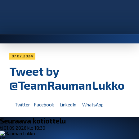
07.02.2024
Tweet by
@TeamRaumanLukko
Twitter
Facebook
LinkedIn
WhatsApp
Seuraava kotiottelu
ti 01.09.2026 klo 18:30