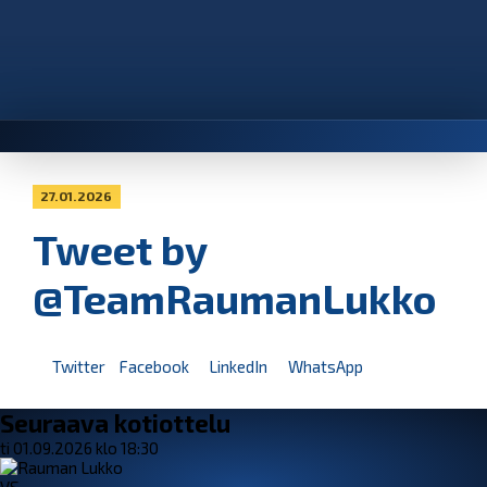
27.01.2026
Tweet by
@TeamRaumanLukko
Twitter
Facebook
LinkedIn
WhatsApp
Seuraava kotiottelu
ti 01.09.2026 klo 18:30