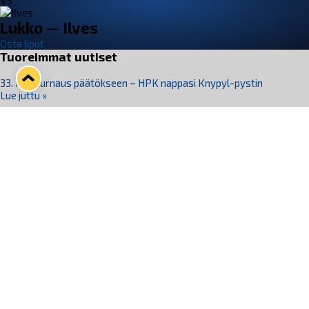
VS
Lukko — Ilves
Osta liput
Tuoreimmat uutiset
33. Pitsiturnaus päätökseen – HPK nappasi Knypyl-pystin
Lue juttu »
Otteluliput juhlakaudelle 26–27 nyt myynnissä!
Lue juttu »
Kiekko-Espoo voittaa historian ensimmäisen naisten
Pitsiturnauksen
Lue juttu »
Pitsiturnauksen päiväliput on loppuunmyyty – Pitsitunnelmaan
pääset myös Marina Vistan terassilla
Lue juttu »
Lukko ja pirkanmaalainen vaatevalmistaja Nousu yhteistyöhön
Lue juttu »
Seuraa Lukkoa somessa