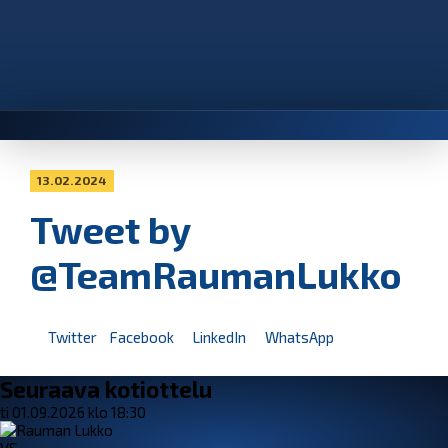
13.02.2024
Tweet by
@TeamRaumanLukko
Twitter
Facebook
LinkedIn
WhatsApp
Seuraava kotiottelu
ti 01.09.2026 klo 18:30