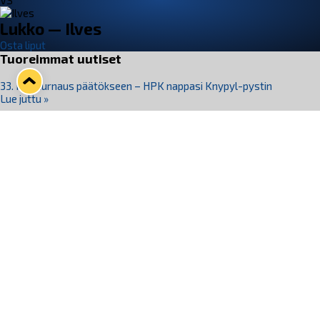
VS
Lukko — Ilves
Osta liput
Tuoreimmat uutiset
33. Pitsiturnaus päätökseen – HPK nappasi Knypyl-pystin
Lue juttu »
Otteluliput juhlakaudelle 26–27 nyt myynnissä!
Lue juttu »
Kiekko-Espoo voittaa historian ensimmäisen naisten
Pitsiturnauksen
Lue juttu »
Pitsiturnauksen päiväliput on loppuunmyyty – Pitsitunnelmaan
pääset myös Marina Vistan terassilla
Lue juttu »
Lukko ja pirkanmaalainen vaatevalmistaja Nousu yhteistyöhön
Lue juttu »
Seuraa Lukkoa somessa