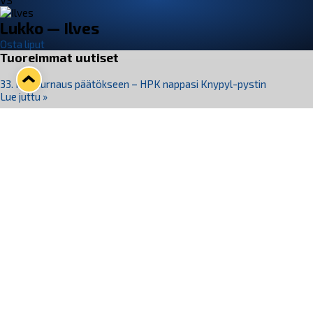
VS
Lukko — Ilves
Osta liput
Tuoreimmat uutiset
33. Pitsiturnaus päätökseen – HPK nappasi Knypyl-pystin
Lue juttu »
Otteluliput juhlakaudelle 26–27 nyt myynnissä!
Lue juttu »
Kiekko-Espoo voittaa historian ensimmäisen naisten
Pitsiturnauksen
Lue juttu »
Pitsiturnauksen päiväliput on loppuunmyyty – Pitsitunnelmaan
pääset myös Marina Vistan terassilla
Lue juttu »
Lukko ja pirkanmaalainen vaatevalmistaja Nousu yhteistyöhön
Lue juttu »
Seuraa Lukkoa somessa