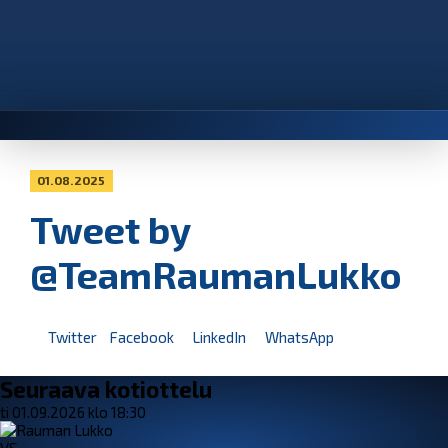
01.08.2025
Tweet by
@TeamRaumanLukko
Twitter
Facebook
LinkedIn
WhatsApp
Seuraava kotiottelu
ti 01.09.2026 klo 18:30