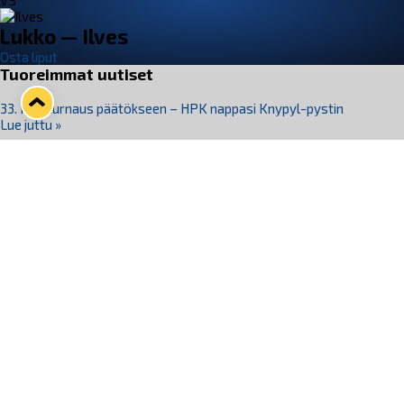
VS
Lukko — Ilves
Osta liput
Tuoreimmat uutiset
33. Pitsiturnaus päätökseen – HPK nappasi Knypyl-pystin
Lue juttu »
Otteluliput juhlakaudelle 26–27 nyt myynnissä!
Lue juttu »
Kiekko-Espoo voittaa historian ensimmäisen naisten
Pitsiturnauksen
Lue juttu »
Pitsiturnauksen päiväliput on loppuunmyyty – Pitsitunnelmaan
pääset myös Marina Vistan terassilla
Lue juttu »
Lukko ja pirkanmaalainen vaatevalmistaja Nousu yhteistyöhön
Lue juttu »
Seuraa Lukkoa somessa