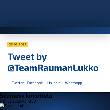
25.02.2025
Tweet by
@TeamRaumanLukko
Twitter
Facebook
LinkedIn
WhatsApp
Seuraava kotiottelu
ti 01.09.2026 klo 18:30