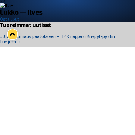
VS
Lukko — Ilves
Osta liput
Tuoreimmat uutiset
33. Pitsiturnaus päätökseen – HPK nappasi Knypyl-pystin
Lue juttu »
Otteluliput juhlakaudelle 26–27 nyt myynnissä!
Lue juttu »
Kiekko-Espoo voittaa historian ensimmäisen naisten
Pitsiturnauksen
Lue juttu »
Pitsiturnauksen päiväliput on loppuunmyyty – Pitsitunnelmaan
pääset myös Marina Vistan terassilla
Lue juttu »
Lukko ja pirkanmaalainen vaatevalmistaja Nousu yhteistyöhön
Lue juttu »
Seuraa Lukkoa somessa