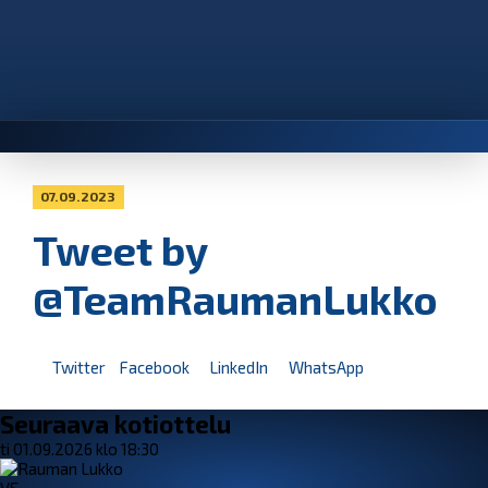
07.09.2023
Tweet by
@TeamRaumanLukko
Twitter
Facebook
LinkedIn
WhatsApp
Seuraava kotiottelu
ti 01.09.2026 klo 18:30