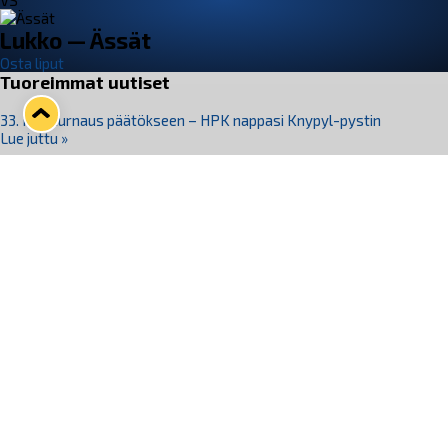
VS
Lukko — Ässät
Osta liput
Tuoreimmat uutiset
33. Pitsiturnaus päätökseen – HPK nappasi Knypyl-pystin
Lue juttu »
Otteluliput juhlakaudelle 26–27 nyt myynnissä!
Lue juttu »
Kiekko-Espoo voittaa historian ensimmäisen naisten
Pitsiturnauksen
Lue juttu »
Pitsiturnauksen päiväliput on loppuunmyyty – Pitsitunnelmaan
pääset myös Marina Vistan terassilla
Lue juttu »
Lukko ja pirkanmaalainen vaatevalmistaja Nousu yhteistyöhön
Lue juttu »
Seuraa Lukkoa somessa