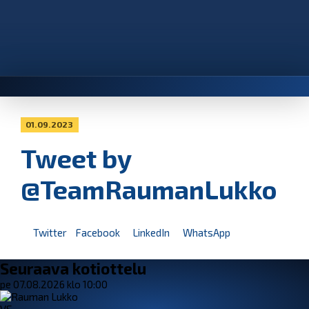
01.09.2023
Tweet by
@TeamRaumanLukko
Twitter
Facebook
LinkedIn
WhatsApp
Seuraava kotiottelu
pe 07.08.2026 klo 10:00