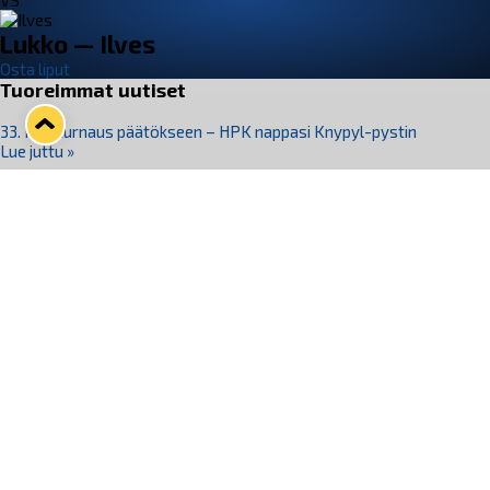
VS
Lukko — Ilves
Osta liput
Tuoreimmat uutiset
33. Pitsiturnaus päätökseen – HPK nappasi Knypyl-pystin
Lue juttu »
Otteluliput juhlakaudelle 26–27 nyt myynnissä!
Lue juttu »
Kiekko-Espoo voittaa historian ensimmäisen naisten
Pitsiturnauksen
Lue juttu »
Pitsiturnauksen päiväliput on loppuunmyyty – Pitsitunnelmaan
pääset myös Marina Vistan terassilla
Lue juttu »
Lukko ja pirkanmaalainen vaatevalmistaja Nousu yhteistyöhön
Lue juttu »
Seuraa Lukkoa somessa