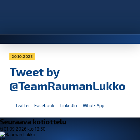
20.10.2023
Tweet by
@TeamRaumanLukko
Twitter
Facebook
LinkedIn
WhatsApp
Seuraava kotiottelu
ti 01.09.2026 klo 18:30