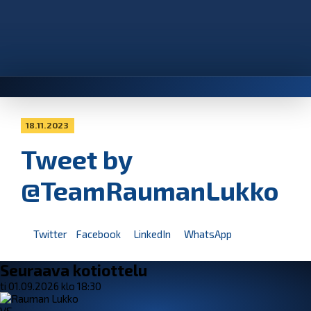
18.11.2023
Tweet by
@TeamRaumanLukko
Twitter
Facebook
LinkedIn
WhatsApp
Seuraava kotiottelu
ti 01.09.2026 klo 18:30