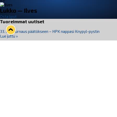
VS
Lukko — Ilves
Osta liput
Tuoreimmat uutiset
33. Pitsiturnaus päätökseen – HPK nappasi Knypyl-pystin
Lue juttu »
Otteluliput juhlakaudelle 26–27 nyt myynnissä!
Lue juttu »
Kiekko-Espoo voittaa historian ensimmäisen naisten
Pitsiturnauksen
Lue juttu »
Pitsiturnauksen päiväliput on loppuunmyyty – Pitsitunnelmaan
pääset myös Marina Vistan terassilla
Lue juttu »
Lukko ja pirkanmaalainen vaatevalmistaja Nousu yhteistyöhön
Lue juttu »
Seuraa Lukkoa somessa