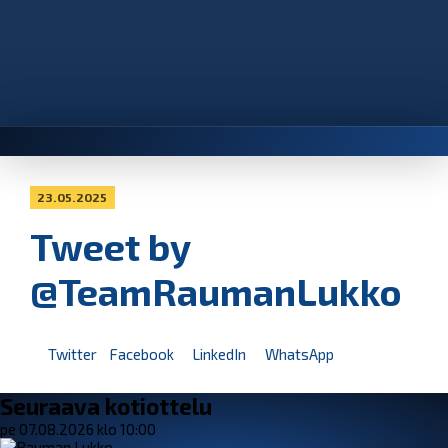
23.05.2025
Tweet by
@TeamRaumanLukko
Twitter
Facebook
LinkedIn
WhatsApp
Seuraava kotiottelu
pe 07.08.2026 klo 10:00