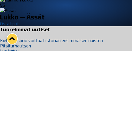
VS
Lukko — Ässät
Osta liput
Tuoreimmat uutiset
Kiekko-Espoo voittaa historian ensimmäisen naisten
Pitsiturnauksen
Lue juttu »
Pitsiturnauksen päiväliput on loppuunmyyty – Pitsitunnelmaan
pääset myös Marina Vistan terassilla
Lue juttu »
Lukko ja pirkanmaalainen vaatevalmistaja Nousu yhteistyöhön
Lue juttu »
Aapo Vanninen Nuorten Leijonien mukana
Lue juttu »
Rauman Lukko Oy on ostanut Marina Vista Oy:n liiketoiminnan
Raumalta
Lue juttu »