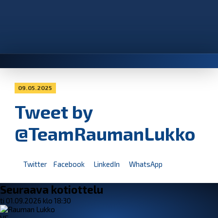
09.05.2025
Tweet by
@TeamRaumanLukko
Twitter
Facebook
LinkedIn
WhatsApp
Seuraava kotiottelu
ti 01.09.2026 klo 18:30