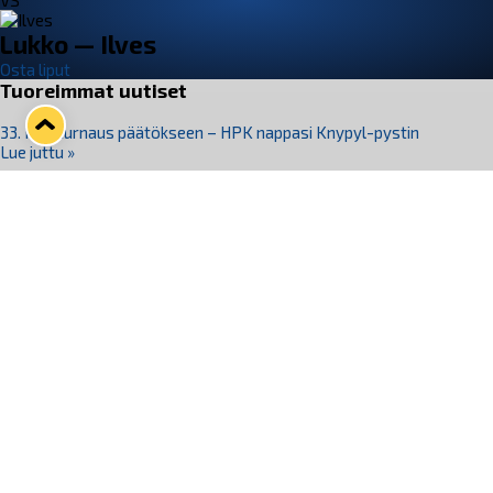
VS
Lukko — Ilves
Osta liput
Tuoreimmat uutiset
33. Pitsiturnaus päätökseen – HPK nappasi Knypyl-pystin
Lue juttu »
Otteluliput juhlakaudelle 26–27 nyt myynnissä!
Lue juttu »
Kiekko-Espoo voittaa historian ensimmäisen naisten
Pitsiturnauksen
Lue juttu »
Pitsiturnauksen päiväliput on loppuunmyyty – Pitsitunnelmaan
pääset myös Marina Vistan terassilla
Lue juttu »
Lukko ja pirkanmaalainen vaatevalmistaja Nousu yhteistyöhön
Lue juttu »
Seuraa Lukkoa somessa