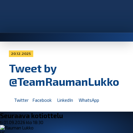
20.12.2025
Tweet by
@TeamRaumanLukko
Twitter
Facebook
LinkedIn
WhatsApp
Seuraava kotiottelu
ti 01.09.2026 klo 18:30