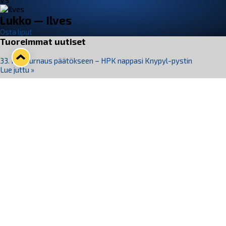
VS
Lukko — Ilves
Osta liput
Tuoreimmat uutiset
33. Pitsiturnaus päätökseen – HPK nappasi Knypyl-pystin
Lue juttu »
Otteluliput juhlakaudelle 26–27 nyt myynnissä!
Lue juttu »
Kiekko-Espoo voittaa historian ensimmäisen naisten
Pitsiturnauksen
Lue juttu »
Pitsiturnauksen päiväliput on loppuunmyyty – Pitsitunnelmaan
pääset myös Marina Vistan terassilla
Lue juttu »
Lukko ja pirkanmaalainen vaatevalmistaja Nousu yhteistyöhön
Lue juttu »
Seuraa Lukkoa somessa