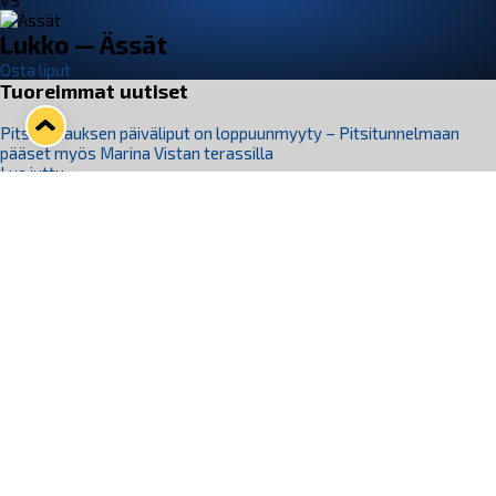
VS
Lukko — Ässät
Osta liput
Tuoreimmat uutiset
Pitsiturnauksen päiväliput on loppuunmyyty – Pitsitunnelmaan
pääset myös Marina Vistan terassilla
Lue juttu »
Lukko ja pirkanmaalainen vaatevalmistaja Nousu yhteistyöhön
Lue juttu »
Aapo Vanninen Nuorten Leijonien mukana
Lue juttu »
Rauman Lukko Oy on ostanut Marina Vista Oy:n liiketoiminnan
Raumalta
Lue juttu »
Varausviikonloppu oli kiireinen Jakub Florisille
Lue juttu »
Seuraa Lukkoa somessa