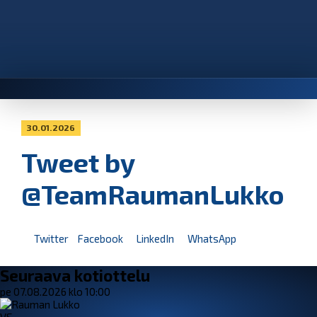
30.01.2026
Tweet by
@TeamRaumanLukko
Twitter
Facebook
LinkedIn
WhatsApp
Seuraava kotiottelu
pe 07.08.2026 klo 10:00