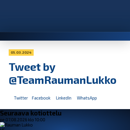
05.03.2024
Tweet by
@TeamRaumanLukko
Twitter
Facebook
LinkedIn
WhatsApp
Seuraava kotiottelu
pe 07.08.2026 klo 10:00