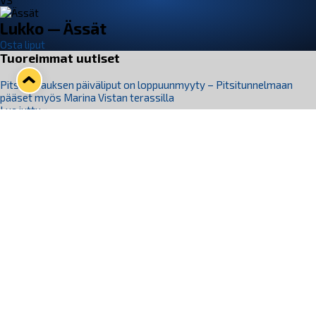
VS
Lukko — Ässät
Osta liput
Tuoreimmat uutiset
Pitsiturnauksen päiväliput on loppuunmyyty – Pitsitunnelmaan
pääset myös Marina Vistan terassilla
Lue juttu »
Lukko ja pirkanmaalainen vaatevalmistaja Nousu yhteistyöhön
Lue juttu »
Aapo Vanninen Nuorten Leijonien mukana
Lue juttu »
Rauman Lukko Oy on ostanut Marina Vista Oy:n liiketoiminnan
Raumalta
Lue juttu »
Varausviikonloppu oli kiireinen Jakub Florisille
Lue juttu »
Seuraa Lukkoa somessa