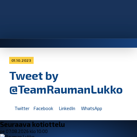
01.10.2023
Tweet by
@TeamRaumanLukko
Twitter
Facebook
LinkedIn
WhatsApp
Seuraava kotiottelu
pe 07.08.2026 klo 10:00