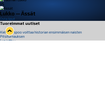
VS
Lukko — Ässät
Osta liput
Tuoreimmat uutiset
Kiekko-Espoo voittaa historian ensimmäisen naisten
Pitsiturnauksen
Lue juttu »
Pitsiturnauksen päiväliput on loppuunmyyty – Pitsitunnelmaan
pääset myös Marina Vistan terassilla
Lue juttu »
Lukko ja pirkanmaalainen vaatevalmistaja Nousu yhteistyöhön
Lue juttu »
Aapo Vanninen Nuorten Leijonien mukana
Lue juttu »
Rauman Lukko Oy on ostanut Marina Vista Oy:n liiketoiminnan
Raumalta
Lue juttu »