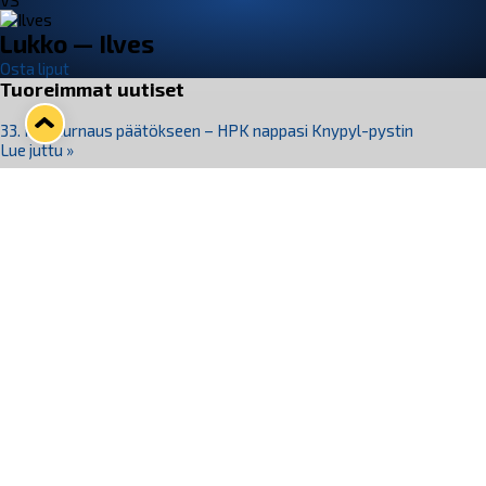
VS
Lukko — Ilves
Osta liput
Tuoreimmat uutiset
33. Pitsiturnaus päätökseen – HPK nappasi Knypyl-pystin
Lue juttu »
Otteluliput juhlakaudelle 26–27 nyt myynnissä!
Lue juttu »
Kiekko-Espoo voittaa historian ensimmäisen naisten
Pitsiturnauksen
Lue juttu »
Pitsiturnauksen päiväliput on loppuunmyyty – Pitsitunnelmaan
pääset myös Marina Vistan terassilla
Lue juttu »
Lukko ja pirkanmaalainen vaatevalmistaja Nousu yhteistyöhön
Lue juttu »
Seuraa Lukkoa somessa