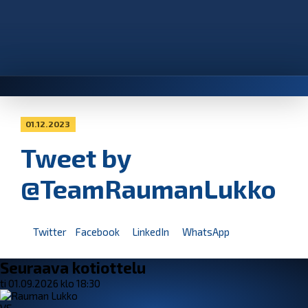
01.12.2023
Tweet by
@TeamRaumanLukko
Twitter
Facebook
LinkedIn
WhatsApp
Seuraava kotiottelu
ti 01.09.2026 klo 18:30