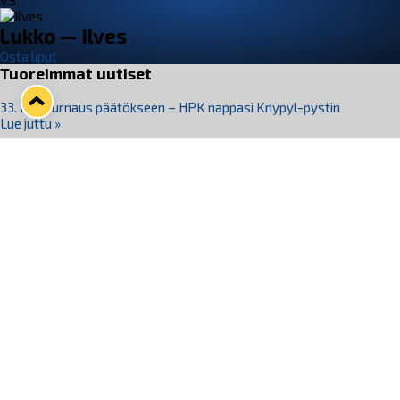
VS
Lukko — Ilves
Osta liput
Tuoreimmat uutiset
33. Pitsiturnaus päätökseen – HPK nappasi Knypyl-pystin
Lue juttu »
Otteluliput juhlakaudelle 26–27 nyt myynnissä!
Lue juttu »
Kiekko-Espoo voittaa historian ensimmäisen naisten
Pitsiturnauksen
Lue juttu »
Pitsiturnauksen päiväliput on loppuunmyyty – Pitsitunnelmaan
pääset myös Marina Vistan terassilla
Lue juttu »
Lukko ja pirkanmaalainen vaatevalmistaja Nousu yhteistyöhön
Lue juttu »
Seuraa Lukkoa somessa