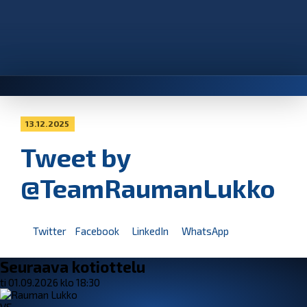
13.12.2025
Tweet by
@TeamRaumanLukko
Twitter
Facebook
LinkedIn
WhatsApp
Seuraava kotiottelu
ti 01.09.2026 klo 18:30