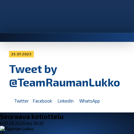
25.07.2023
Tweet by
@TeamRaumanLukko
Twitter
Facebook
LinkedIn
WhatsApp
Seuraava kotiottelu
ti 01.09.2026 klo 18:30