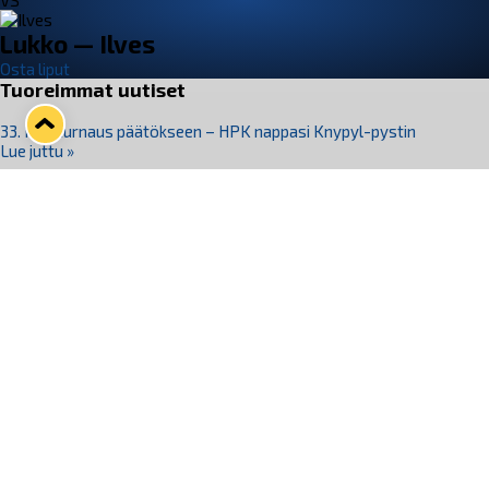
VS
Lukko — Ilves
Osta liput
Tuoreimmat uutiset
33. Pitsiturnaus päätökseen – HPK nappasi Knypyl-pystin
Lue juttu »
Otteluliput juhlakaudelle 26–27 nyt myynnissä!
Lue juttu »
Kiekko-Espoo voittaa historian ensimmäisen naisten
Pitsiturnauksen
Lue juttu »
Pitsiturnauksen päiväliput on loppuunmyyty – Pitsitunnelmaan
pääset myös Marina Vistan terassilla
Lue juttu »
Lukko ja pirkanmaalainen vaatevalmistaja Nousu yhteistyöhön
Lue juttu »
Seuraa Lukkoa somessa