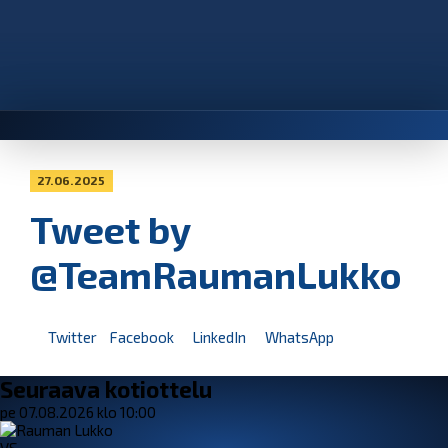
27.06.2025
Tweet by
@TeamRaumanLukko
Twitter
Facebook
LinkedIn
WhatsApp
Seuraava kotiottelu
pe 07.08.2026 klo 10:00