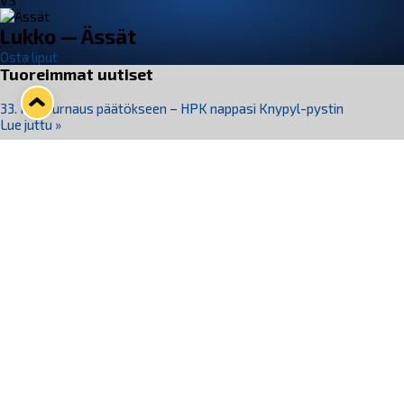
VS
Lukko — Ässät
Osta liput
Tuoreimmat uutiset
33. Pitsiturnaus päätökseen – HPK nappasi Knypyl-pystin
Lue juttu »
Otteluliput juhlakaudelle 26–27 nyt myynnissä!
Lue juttu »
Kiekko-Espoo voittaa historian ensimmäisen naisten
Pitsiturnauksen
Lue juttu »
Pitsiturnauksen päiväliput on loppuunmyyty – Pitsitunnelmaan
pääset myös Marina Vistan terassilla
Lue juttu »
Lukko ja pirkanmaalainen vaatevalmistaja Nousu yhteistyöhön
Lue juttu »
Seuraa Lukkoa somessa