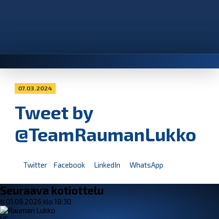
07.03.2024
Tweet by
@TeamRaumanLukko
Twitter
Facebook
LinkedIn
WhatsApp
Seuraava kotiottelu
ti 01.09.2026 klo 18:30