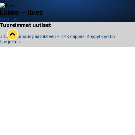
VS
Lukko — Ilves
Osta liput
Tuoreimmat uutiset
33. Pitsiturnaus päätökseen – HPK nappasi Knypyl-pystin
Lue juttu »
Otteluliput juhlakaudelle 26–27 nyt myynnissä!
Lue juttu »
Kiekko-Espoo voittaa historian ensimmäisen naisten
Pitsiturnauksen
Lue juttu »
Pitsiturnauksen päiväliput on loppuunmyyty – Pitsitunnelmaan
pääset myös Marina Vistan terassilla
Lue juttu »
Lukko ja pirkanmaalainen vaatevalmistaja Nousu yhteistyöhön
Lue juttu »
Seuraa Lukkoa somessa