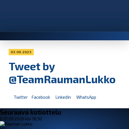
03.09.2023
Tweet by
@TeamRaumanLukko
Twitter
Facebook
LinkedIn
WhatsApp
Seuraava kotiottelu
ti 01.09.2026 klo 18:30