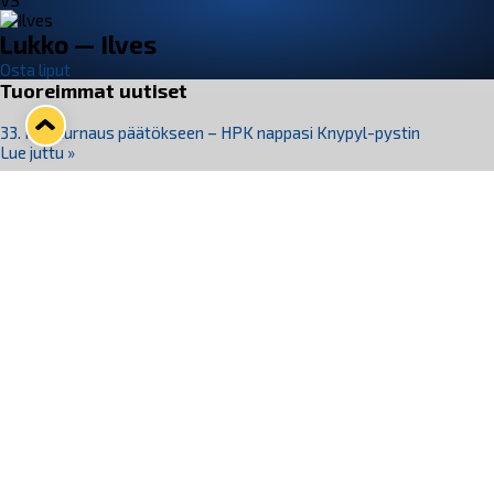
VS
Lukko — Ilves
Osta liput
Tuoreimmat uutiset
33. Pitsiturnaus päätökseen – HPK nappasi Knypyl-pystin
Lue juttu »
Otteluliput juhlakaudelle 26–27 nyt myynnissä!
Lue juttu »
Kiekko-Espoo voittaa historian ensimmäisen naisten
Pitsiturnauksen
Lue juttu »
Pitsiturnauksen päiväliput on loppuunmyyty – Pitsitunnelmaan
pääset myös Marina Vistan terassilla
Lue juttu »
Lukko ja pirkanmaalainen vaatevalmistaja Nousu yhteistyöhön
Lue juttu »
Seuraa Lukkoa somessa