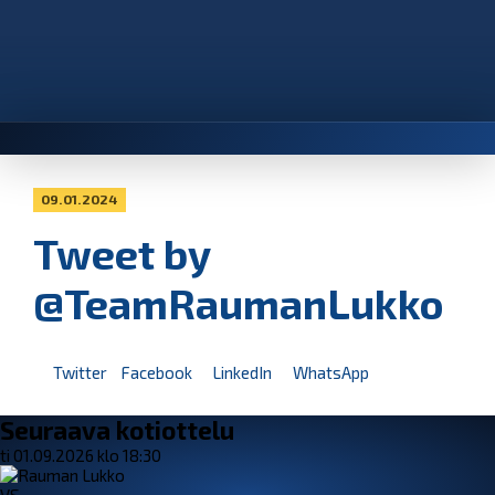
09.01.2024
Tweet by
@TeamRaumanLukko
Twitter
Facebook
LinkedIn
WhatsApp
Seuraava kotiottelu
ti 01.09.2026 klo 18:30