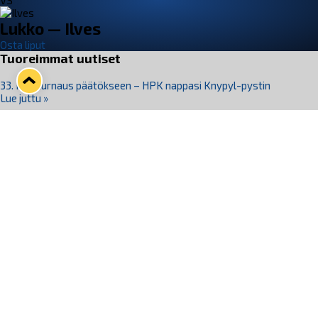
VS
Lukko — Ilves
Osta liput
Tuoreimmat uutiset
33. Pitsiturnaus päätökseen – HPK nappasi Knypyl-pystin
Lue juttu »
Otteluliput juhlakaudelle 26–27 nyt myynnissä!
Lue juttu »
Kiekko-Espoo voittaa historian ensimmäisen naisten
Pitsiturnauksen
Lue juttu »
Pitsiturnauksen päiväliput on loppuunmyyty – Pitsitunnelmaan
pääset myös Marina Vistan terassilla
Lue juttu »
Lukko ja pirkanmaalainen vaatevalmistaja Nousu yhteistyöhön
Lue juttu »
Seuraa Lukkoa somessa