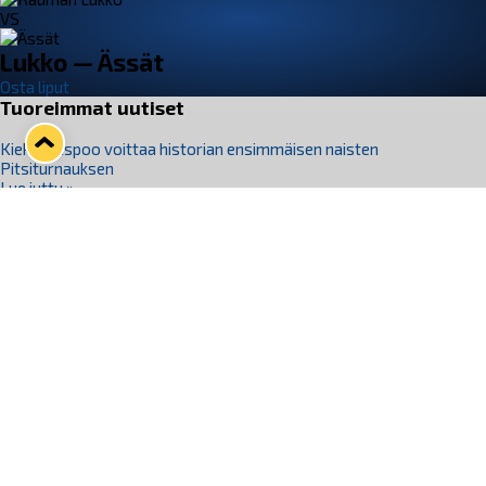
VS
Lukko — Ässät
Osta liput
Tuoreimmat uutiset
Kiekko-Espoo voittaa historian ensimmäisen naisten
Pitsiturnauksen
Lue juttu »
Pitsiturnauksen päiväliput on loppuunmyyty – Pitsitunnelmaan
pääset myös Marina Vistan terassilla
Lue juttu »
Lukko ja pirkanmaalainen vaatevalmistaja Nousu yhteistyöhön
Lue juttu »
Aapo Vanninen Nuorten Leijonien mukana
Lue juttu »
Rauman Lukko Oy on ostanut Marina Vista Oy:n liiketoiminnan
Raumalta
Lue juttu »