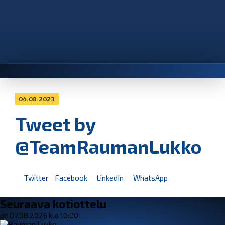
04.08.2023
Tweet by
@TeamRaumanLukko
Twitter
Facebook
LinkedIn
WhatsApp
Seuraava kotiottelu
pe 07.08.2026 klo 10:00