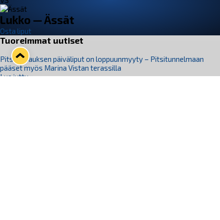
VS
Lukko — Ässät
Osta liput
Tuoreimmat uutiset
Pitsiturnauksen päiväliput on loppuunmyyty – Pitsitunnelmaan
pääset myös Marina Vistan terassilla
Lue juttu »
Lukko ja pirkanmaalainen vaatevalmistaja Nousu yhteistyöhön
Lue juttu »
Aapo Vanninen Nuorten Leijonien mukana
Lue juttu »
Rauman Lukko Oy on ostanut Marina Vista Oy:n liiketoiminnan
Raumalta
Lue juttu »
Varausviikonloppu oli kiireinen Jakub Florisille
Lue juttu »
Seuraa Lukkoa somessa