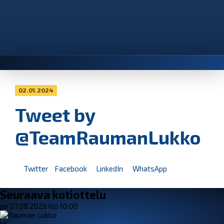
02.01.2024
Tweet by
@TeamRaumanLukko
Twitter
Facebook
LinkedIn
WhatsApp
Seuraava kotiottelu
pe 07.08.2026 klo 10:00