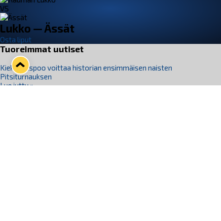
VS
Lukko — Ässät
Osta liput
Tuoreimmat uutiset
Kiekko-Espoo voittaa historian ensimmäisen naisten
Pitsiturnauksen
Lue juttu »
Pitsiturnauksen päiväliput on loppuunmyyty – Pitsitunnelmaan
pääset myös Marina Vistan terassilla
Lue juttu »
Lukko ja pirkanmaalainen vaatevalmistaja Nousu yhteistyöhön
Lue juttu »
Aapo Vanninen Nuorten Leijonien mukana
Lue juttu »
Rauman Lukko Oy on ostanut Marina Vista Oy:n liiketoiminnan
Raumalta
Lue juttu »