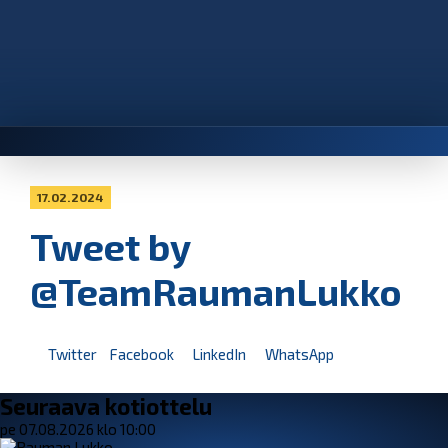
17.02.2024
Tweet by
@TeamRaumanLukko
Twitter
Facebook
LinkedIn
WhatsApp
Seuraava kotiottelu
pe 07.08.2026 klo 10:00