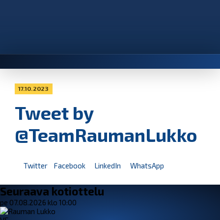
17.10.2023
Tweet by
@TeamRaumanLukko
Twitter
Facebook
LinkedIn
WhatsApp
Seuraava kotiottelu
pe 07.08.2026 klo 10:00