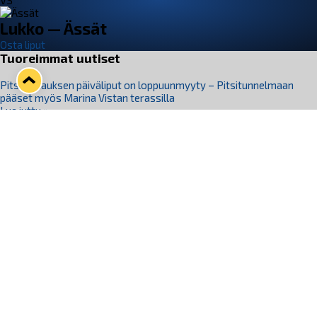
VS
Lukko — Ässät
Osta liput
Tuoreimmat uutiset
Pitsiturnauksen päiväliput on loppuunmyyty – Pitsitunnelmaan
pääset myös Marina Vistan terassilla
Lue juttu »
Lukko ja pirkanmaalainen vaatevalmistaja Nousu yhteistyöhön
Lue juttu »
Aapo Vanninen Nuorten Leijonien mukana
Lue juttu »
Rauman Lukko Oy on ostanut Marina Vista Oy:n liiketoiminnan
Raumalta
Lue juttu »
Varausviikonloppu oli kiireinen Jakub Florisille
Lue juttu »
Seuraa Lukkoa somessa