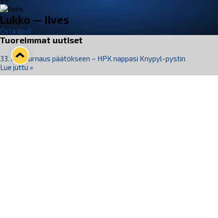
VS
Lukko — Ilves
Osta liput
Tuoreimmat uutiset
33. Pitsiturnaus päätökseen – HPK nappasi Knypyl-pystin
Lue juttu »
Otteluliput juhlakaudelle 26–27 nyt myynnissä!
Lue juttu »
Kiekko-Espoo voittaa historian ensimmäisen naisten
Pitsiturnauksen
Lue juttu »
Pitsiturnauksen päiväliput on loppuunmyyty – Pitsitunnelmaan
pääset myös Marina Vistan terassilla
Lue juttu »
Lukko ja pirkanmaalainen vaatevalmistaja Nousu yhteistyöhön
Lue juttu »
Seuraa Lukkoa somessa