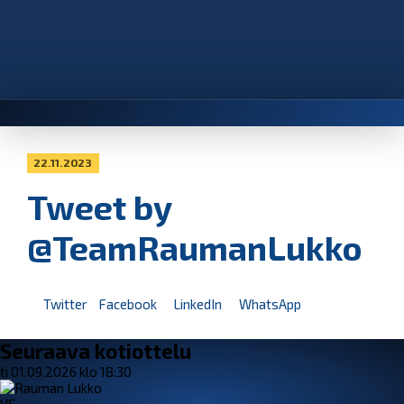
22.11.2023
Tweet by
@TeamRaumanLukko
Twitter
Facebook
LinkedIn
WhatsApp
Seuraava kotiottelu
ti 01.09.2026 klo 18:30