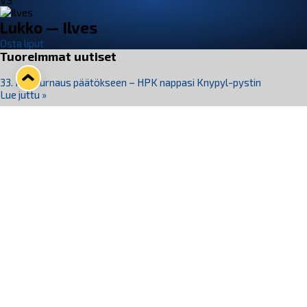
VS
Lukko — Ilves
Osta liput
Tuoreimmat uutiset
33. Pitsiturnaus päätökseen – HPK nappasi Knypyl-pystin
Lue juttu »
Otteluliput juhlakaudelle 26–27 nyt myynnissä!
Lue juttu »
Kiekko-Espoo voittaa historian ensimmäisen naisten
Pitsiturnauksen
Lue juttu »
Pitsiturnauksen päiväliput on loppuunmyyty – Pitsitunnelmaan
pääset myös Marina Vistan terassilla
Lue juttu »
Lukko ja pirkanmaalainen vaatevalmistaja Nousu yhteistyöhön
Lue juttu »
Seuraa Lukkoa somessa