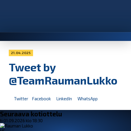
21.04.2025
Tweet by
@TeamRaumanLukko
Twitter
Facebook
LinkedIn
WhatsApp
Seuraava kotiottelu
ti 01.09.2026 klo 18:30