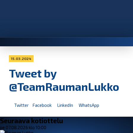
15.03.2024
Tweet by
@TeamRaumanLukko
Twitter
Facebook
LinkedIn
WhatsApp
Seuraava kotiottelu
pe 07.08.2026 klo 10:00