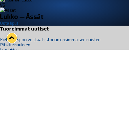
VS
Lukko — Ässät
Osta liput
Tuoreimmat uutiset
Kiekko-Espoo voittaa historian ensimmäisen naisten
Pitsiturnauksen
Lue juttu »
Pitsiturnauksen päiväliput on loppuunmyyty – Pitsitunnelmaan
pääset myös Marina Vistan terassilla
Lue juttu »
Lukko ja pirkanmaalainen vaatevalmistaja Nousu yhteistyöhön
Lue juttu »
Aapo Vanninen Nuorten Leijonien mukana
Lue juttu »
Rauman Lukko Oy on ostanut Marina Vista Oy:n liiketoiminnan
Raumalta
Lue juttu »