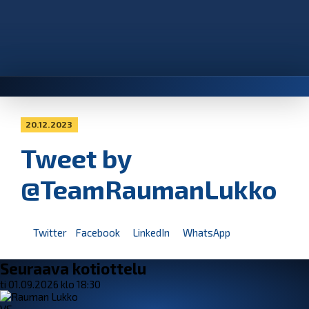
20.12.2023
Tweet by
@TeamRaumanLukko
Twitter
Facebook
LinkedIn
WhatsApp
Seuraava kotiottelu
ti 01.09.2026 klo 18:30