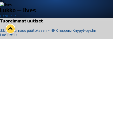
VS
Lukko — Ilves
Osta liput
Tuoreimmat uutiset
33. Pitsiturnaus päätökseen – HPK nappasi Knypyl-pystin
Lue juttu »
Otteluliput juhlakaudelle 26–27 nyt myynnissä!
Lue juttu »
Kiekko-Espoo voittaa historian ensimmäisen naisten
Pitsiturnauksen
Lue juttu »
Pitsiturnauksen päiväliput on loppuunmyyty – Pitsitunnelmaan
pääset myös Marina Vistan terassilla
Lue juttu »
Lukko ja pirkanmaalainen vaatevalmistaja Nousu yhteistyöhön
Lue juttu »
Seuraa Lukkoa somessa