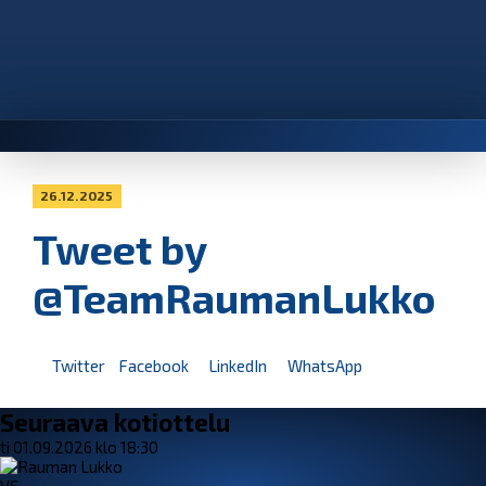
26.12.2025
Tweet by
@TeamRaumanLukko
Twitter
Facebook
LinkedIn
WhatsApp
Seuraava kotiottelu
ti 01.09.2026 klo 18:30