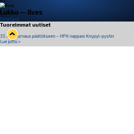
VS
Lukko — Ilves
Osta liput
Tuoreimmat uutiset
33. Pitsiturnaus päätökseen – HPK nappasi Knypyl-pystin
Lue juttu »
Otteluliput juhlakaudelle 26–27 nyt myynnissä!
Lue juttu »
Kiekko-Espoo voittaa historian ensimmäisen naisten
Pitsiturnauksen
Lue juttu »
Pitsiturnauksen päiväliput on loppuunmyyty – Pitsitunnelmaan
pääset myös Marina Vistan terassilla
Lue juttu »
Lukko ja pirkanmaalainen vaatevalmistaja Nousu yhteistyöhön
Lue juttu »
Seuraa Lukkoa somessa