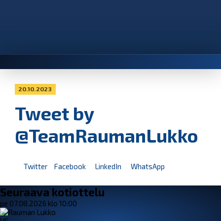
20.10.2023
Tweet by
@TeamRaumanLukko
Twitter
Facebook
LinkedIn
WhatsApp
Seuraava kotiottelu
pe 07.08.2026 klo 10:00