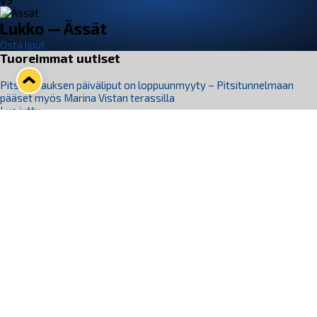
VS
Lukko — Ässät
Osta liput
Tuoreimmat uutiset
Pitsiturnauksen päiväliput on loppuunmyyty – Pitsitunnelmaan
pääset myös Marina Vistan terassilla
Lue juttu »
Lukko ja pirkanmaalainen vaatevalmistaja Nousu yhteistyöhön
Lue juttu »
Aapo Vanninen Nuorten Leijonien mukana
Lue juttu »
Rauman Lukko Oy on ostanut Marina Vista Oy:n liiketoiminnan
Raumalta
Lue juttu »
Varausviikonloppu oli kiireinen Jakub Florisille
Lue juttu »
Seuraa Lukkoa somessa