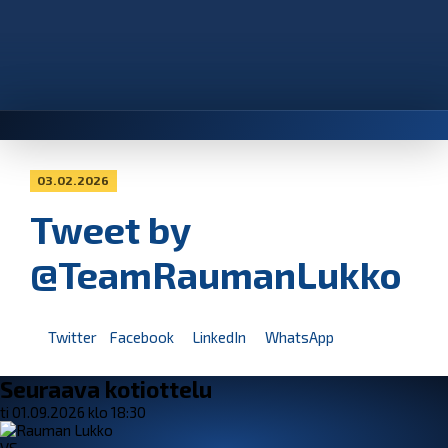
03.02.2026
Tweet by
@TeamRaumanLukko
Twitter
Facebook
LinkedIn
WhatsApp
Seuraava kotiottelu
ti 01.09.2026 klo 18:30