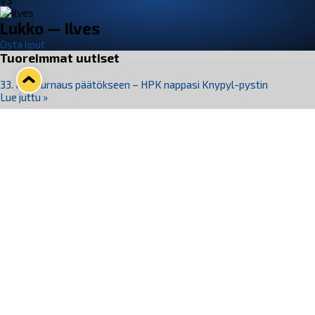
VS
Lukko — Ilves
Osta liput
Tuoreimmat uutiset
33. Pitsiturnaus päätökseen – HPK nappasi Knypyl-pystin
Lue juttu »
Otteluliput juhlakaudelle 26–27 nyt myynnissä!
Lue juttu »
Kiekko-Espoo voittaa historian ensimmäisen naisten
Pitsiturnauksen
Lue juttu »
Pitsiturnauksen päiväliput on loppuunmyyty – Pitsitunnelmaan
pääset myös Marina Vistan terassilla
Lue juttu »
Lukko ja pirkanmaalainen vaatevalmistaja Nousu yhteistyöhön
Lue juttu »
Seuraa Lukkoa somessa