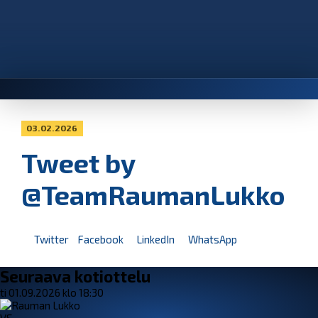
03.02.2026
Tweet by
@TeamRaumanLukko
Twitter
Facebook
LinkedIn
WhatsApp
Seuraava kotiottelu
ti 01.09.2026 klo 18:30