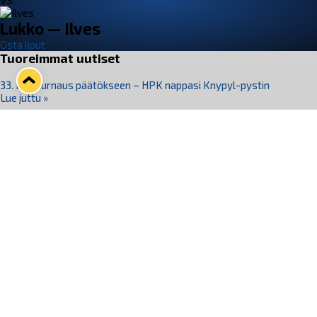
VS
Lukko — Ilves
Osta liput
Tuoreimmat uutiset
33. Pitsiturnaus päätökseen – HPK nappasi Knypyl-pystin
Lue juttu »
Otteluliput juhlakaudelle 26–27 nyt myynnissä!
Lue juttu »
Kiekko-Espoo voittaa historian ensimmäisen naisten
Pitsiturnauksen
Lue juttu »
Pitsiturnauksen päiväliput on loppuunmyyty – Pitsitunnelmaan
pääset myös Marina Vistan terassilla
Lue juttu »
Lukko ja pirkanmaalainen vaatevalmistaja Nousu yhteistyöhön
Lue juttu »
Seuraa Lukkoa somessa