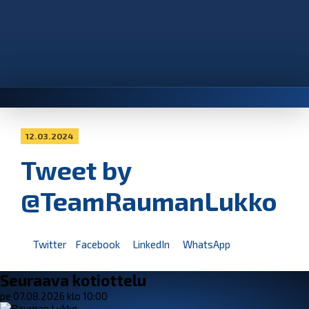
12.03.2024
Tweet by
@TeamRaumanLukko
Twitter
Facebook
LinkedIn
WhatsApp
Seuraava kotiottelu
pe 07.08.2026 klo 10:00