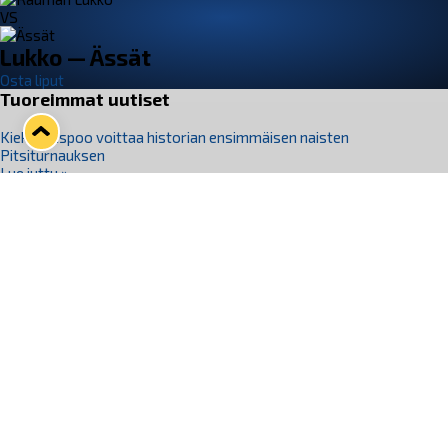
VS
Lukko — Ässät
Osta liput
Tuoreimmat uutiset
Kiekko-Espoo voittaa historian ensimmäisen naisten
Pitsiturnauksen
Lue juttu »
Pitsiturnauksen päiväliput on loppuunmyyty – Pitsitunnelmaan
pääset myös Marina Vistan terassilla
Lue juttu »
Lukko ja pirkanmaalainen vaatevalmistaja Nousu yhteistyöhön
Lue juttu »
Aapo Vanninen Nuorten Leijonien mukana
Lue juttu »
Rauman Lukko Oy on ostanut Marina Vista Oy:n liiketoiminnan
Raumalta
Lue juttu »